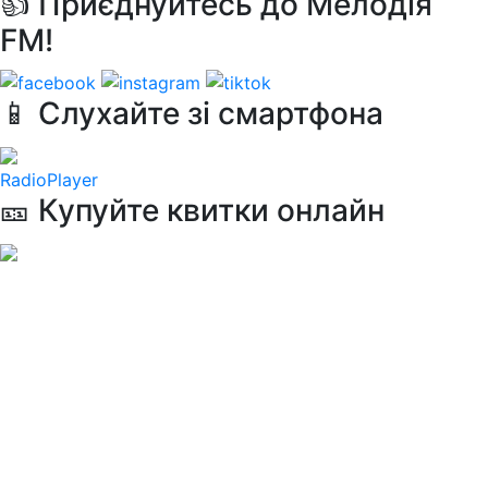
👍 Приєднуйтесь до Мелодія
FM!
📱 Слухайте зі смартфона
RadioPlayer
🎫 Купуйте квитки онлайн