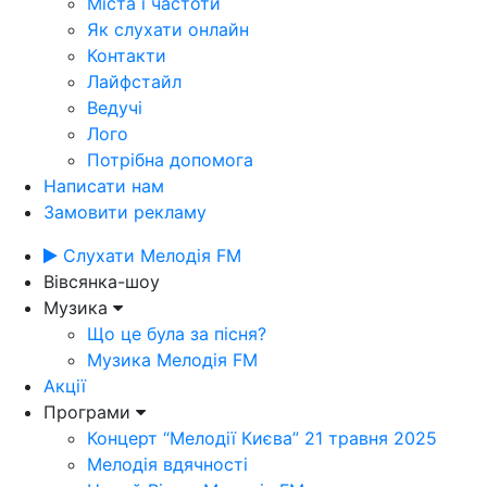
Міста і частоти
Як слухати онлайн
Контакти
Лайфстайл
Ведучі
Лого
Потрібна допомога
Написати нам
Замовити рекламу
Слухати Мелодія FM
Вівсянка-шоу
Музика
Що це була за пісня?
Музика Мелодія FM
Акції
Програми
Концерт “Мелодії Києва” 21 травня 2025
Мелодія вдячності