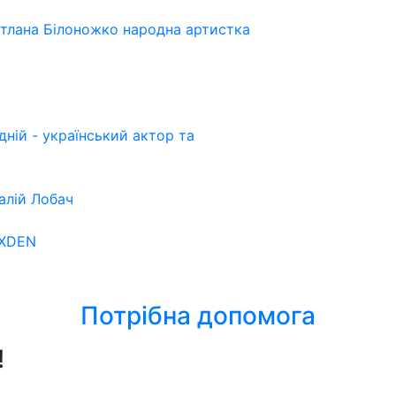
ітлана Білоножко народна артистка
ній - український актор та
алій Лобач
OXDEN
Потрібна допомога
!