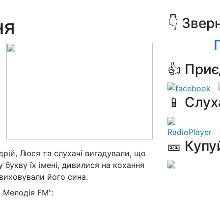
ня
👇 Звер
👍 Приє
📱 Слух
RadioPlayer
🎫 Купу
рій, Люся та слухачі вигадували, що
букву їх імені, дивилися на кохання
 виховували його сина.
 Мелодія FM":