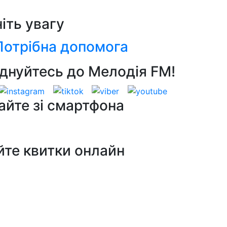
ніть увагу
Потрібна допомога
днуйтесь до Мелодія FM!
айте зі смартфона
йте квитки онлайн