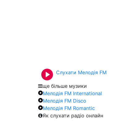
Слухати Мелодія FM
ще більше музики
Мелодія FM International
Мелодія FM Disco
Мелодія FM Romantic
Як слухати радіо онлайн