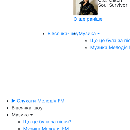
C.C. Catch
Soul Survivor
⌚ ще раніше
Вівсянка-шоу
Музика
Що це була за пі
Музика Мелодія
Слухати Мелодія FM
Вівсянка-шоу
Музика
Що це була за пісня?
Музика Мелодія FM