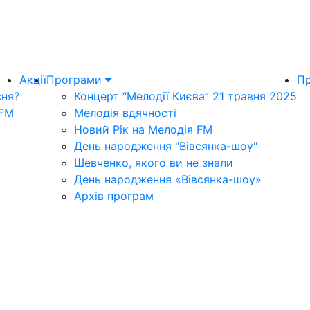
Акції
Програми
Пр
сня?
Концерт “Мелодії Києва” 21 травня 2025
 FM
Мелодія вдячності
Новий Рік на Мелодія FM
День народження "Вівсянка-шоу"
Шевченко, якого ви не знали
День народження «Вівсянка-шоу»
Архів програм