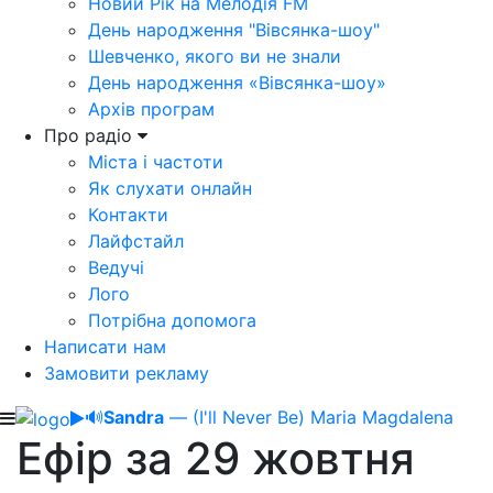
Новий Рік на Мелодія FM
День народження "Вівсянка-шоу"
Шевченко, якого ви не знали
День народження «Вівсянка-шоу»
Архів програм
Про радіо
Міста і частоти
Як слухати онлайн
Контакти
Лайфстайл
Ведучі
Лого
Потрібна допомога
Написати нам
Замовити рекламу
🔊
Sandra
— (I'll Never Be) Maria Magdalena
Ефір за 29 жовтня