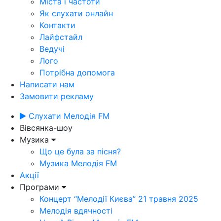
Міста і частоти
Як слухати онлайн
Контакти
Лайфстайл
Ведучі
Лого
Потрібна допомога
Написати нам
Замовити рекламу
Слухати Мелодія FM
Вівсянка-шоу
Музика
Що це була за пісня?
Музика Мелодія FM
Акції
Програми
Концерт “Мелодії Києва” 21 травня 2025
Мелодія вдячності