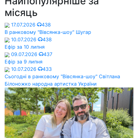
Найпопулярніше за
місяць
17.07.2026
438
В ранковому "Вівсянка-шоу" Шугар
10.07.2026
438
Ефір за 10 липня
09.07.2026
437
Ефір за 9 липня
10.07.2026
433
Сьогодні в ранковому "Вівсянка-шоу" Cвітлана
Білоножко народна артистка України