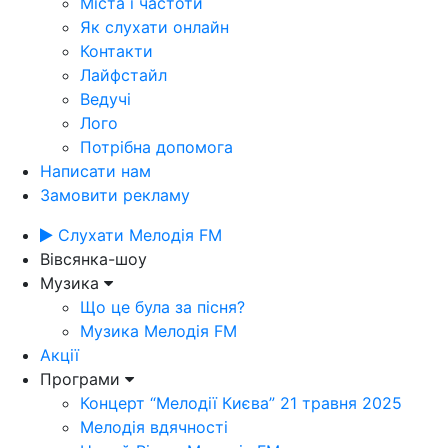
Міста і частоти
Як слухати онлайн
Контакти
Лайфстайл
Ведучі
Лого
Потрібна допомога
Написати нам
Замовити рекламу
Слухати Мелодія FM
Вівсянка-шоу
Музика
Що це була за пісня?
Музика Мелодія FM
Акції
Програми
Концерт “Мелодії Києва” 21 травня 2025
Мелодія вдячності