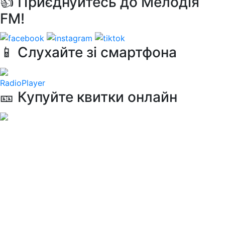
👍 Приєднуйтесь до Мелодія
FM!
📱 Слухайте зі смартфона
RadioPlayer
🎫 Купуйте квитки онлайн