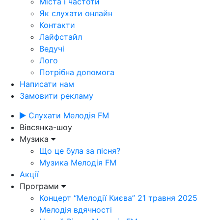
Міста і частоти
Як слухати онлайн
Контакти
Лайфстайл
Ведучі
Лого
Потрібна допомога
Написати нам
Замовити рекламу
Слухати Мелодія FM
Вівсянка-шоу
Музика
Що це була за пісня?
Музика Мелодія FM
Акції
Програми
Концерт “Мелодії Києва” 21 травня 2025
Мелодія вдячності