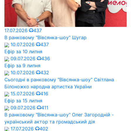
17.07.2026
437
В ранковому "Вівсянка-шоу" Шугар
10.07.2026
437
Ефір за 10 липня
09.07.2026
436
Ефір за 9 липня
10.07.2026
432
Сьогодні в ранковому "Вівсянка-шоу" Cвітлана
Білоножко народна артистка України
15.07.2026
416
Ефір за 15 липня
09.07.2026
411
В ранковому "Вівсянка-шоу" Олег Загородній -
український актор та громадський дія
17.07.2026
402