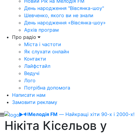
Новий Рік на Мелодія FM
День народження "Вівсянка-шоу"
Шевченко, якого ви не знали
День народження «Вівсянка-шоу»
Архів програм
Про радіо
Міста і частоти
Як слухати онлайн
Контакти
Лайфстайл
Ведучі
Лого
Потрібна допомога
Написати нам
Замовити рекламу
🔊
Мелодія FM
— Найкращі хіти 90-х і 2000-х!
Нікіта Кісельов у