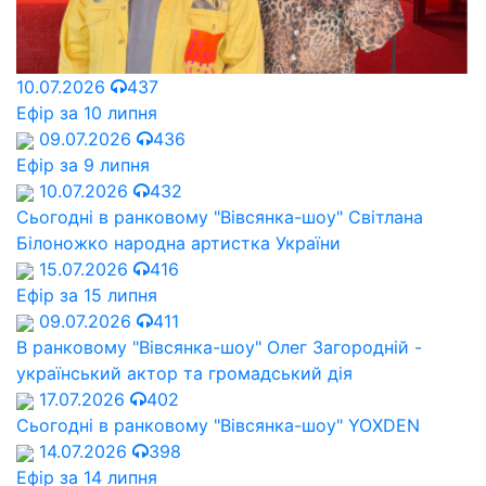
10.07.2026
437
Ефір за 10 липня
09.07.2026
436
Ефір за 9 липня
10.07.2026
432
Сьогодні в ранковому "Вівсянка-шоу" Cвітлана
Білоножко народна артистка України
15.07.2026
416
Ефір за 15 липня
09.07.2026
411
В ранковому "Вівсянка-шоу" Олег Загородній -
український актор та громадський дія
17.07.2026
402
Сьогодні в ранковому "Вівсянка-шоу" YOXDEN
14.07.2026
398
Ефір за 14 липня