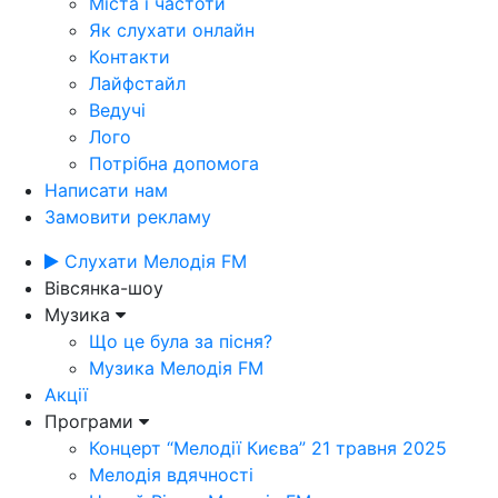
Міста і частоти
Як слухати онлайн
Контакти
Лайфстайл
Ведучі
Лого
Потрібна допомога
Написати нам
Замовити рекламу
Слухати Мелодія FM
Вівсянка-шоу
Музика
Що це була за пісня?
Музика Мелодія FM
Акції
Програми
Концерт “Мелодії Києва” 21 травня 2025
Мелодія вдячності