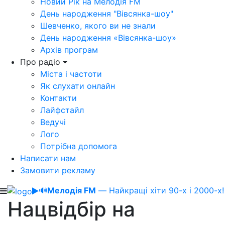
Новий Рік на Мелодія FM
День народження "Вівсянка-шоу"
Шевченко, якого ви не знали
День народження «Вівсянка-шоу»
Архів програм
Про радіо
Міста і частоти
Як слухати онлайн
Контакти
Лайфстайл
Ведучі
Лого
Потрібна допомога
Написати нам
Замовити рекламу
🔊
Мелодія FM
— Найкращі хіти 90-х і 2000-х!
Нацвідбір на