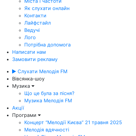
Міста і частоти
Як слухати онлайн
Контакти
Лайфстайл
Ведучі
Лого
Потрібна допомога
Написати нам
Замовити рекламу
Слухати Мелодія FM
Вівсянка-шоу
Музика
Що це була за пісня?
Музика Мелодія FM
Акції
Програми
Концерт “Мелодії Києва” 21 травня 2025
Мелодія вдячності