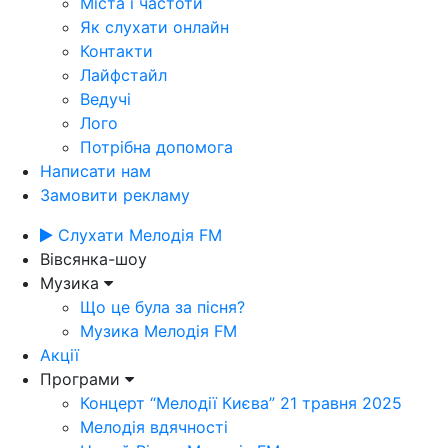
Міста і частоти
Як слухати онлайн
Контакти
Лайфстайл
Ведучі
Лого
Потрібна допомога
Написати нам
Замовити рекламу
Слухати Мелодія FM
Вівсянка-шоу
Музика
Що це була за пісня?
Музика Мелодія FM
Акції
Програми
Концерт “Мелодії Києва” 21 травня 2025
Мелодія вдячності