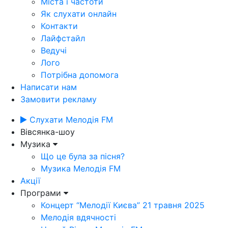
Міста і частоти
Як слухати онлайн
Контакти
Лайфстайл
Ведучі
Лого
Потрібна допомога
Написати нам
Замовити рекламу
Слухати Мелодія FM
Вівсянка-шоу
Музика
Що це була за пісня?
Музика Мелодія FM
Акції
Програми
Концерт “Мелодії Києва” 21 травня 2025
Мелодія вдячності