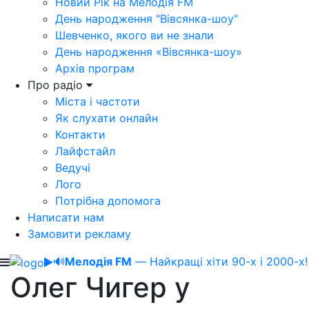
Новий Рік на Мелодія FM
День народження "Вівсянка-шоу"
Шевченко, якого ви не знали
День народження «Вівсянка-шоу»
Архів програм
Про радіо
Міста і частоти
Як слухати онлайн
Контакти
Лайфстайл
Ведучі
Лого
Потрібна допомога
Написати нам
Замовити рекламу
🔊
Мелодія FM
— Найкращі хіти 90-х і 2000-х!
Олег Чигер у