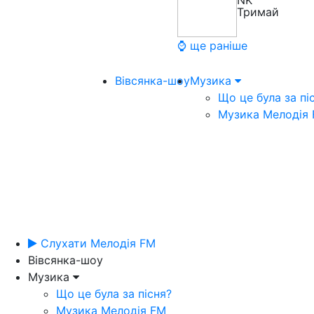
NK
Тримай
⌚ ще раніше
Вівсянка-шоу
Музика
Що це була за пі
Музика Мелодія
Слухати Мелодія FM
Вівсянка-шоу
Музика
Що це була за пісня?
Музика Мелодія FM