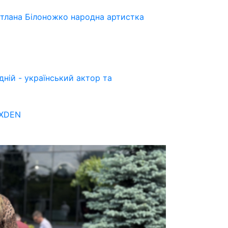
ітлана Білоножко народна артистка
ній - український актор та
OXDEN