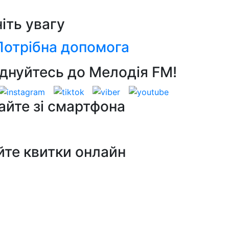
ніть увагу
Потрібна допомога
днуйтесь до Мелодія FM!
айте зі смартфона
йте квитки онлайн