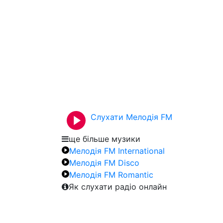
Слухати Мелодія FM
ще більше музики
Мелодія FM International
Мелодія FM Disco
Мелодія FM Romantic
Як слухати радіо онлайн