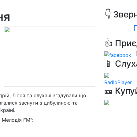
ня
👇 Звер
👍 Приє
📱 Слух
RadioPlayer
🎫 Купу
дрій, Люся та слухачі згадували що
агалися заснути з цибулиною та
країні.
 Мелодія FM":