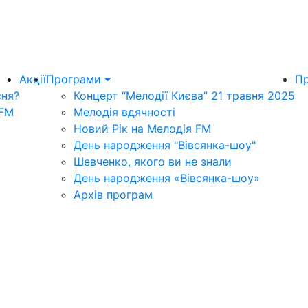
Акції
Програми
Пр
сня?
Концерт “Мелодії Києва” 21 травня 2025
 FM
Мелодія вдячності
Новий Рік на Мелодія FM
День народження "Вівсянка-шоу"
Шевченко, якого ви не знали
День народження «Вівсянка-шоу»
Архів програм