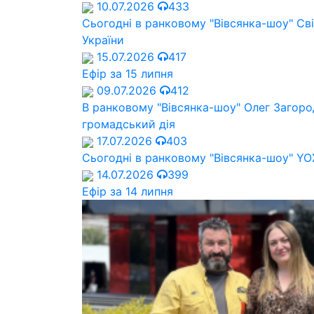
10.07.2026
433
Сьогодні в ранковому "Вівсянка-шоу" Cв
України
15.07.2026
417
Ефір за 15 липня
09.07.2026
412
В ранковому "Вівсянка-шоу" Олег Загород
громадський дія
17.07.2026
403
Сьогодні в ранковому "Вівсянка-шоу" Y
14.07.2026
399
Ефір за 14 липня