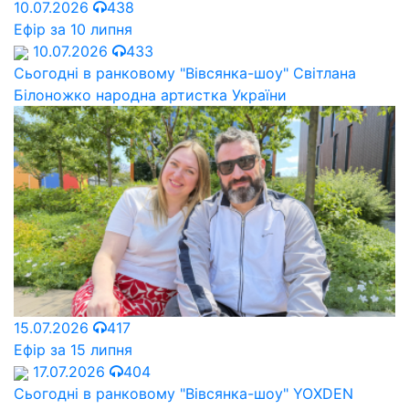
10.07.2026
438
Ефір за 10 липня
10.07.2026
433
Сьогодні в ранковому "Вівсянка-шоу" Cвітлана
Білоножко народна артистка України
15.07.2026
417
Ефір за 15 липня
17.07.2026
404
Сьогодні в ранковому "Вівсянка-шоу" YOXDEN