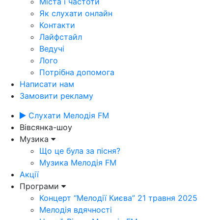
Міста і частоти
Як слухати онлайн
Контакти
Лайфстайл
Ведучі
Лого
Потрібна допомога
Написати нам
Замовити рекламу
Слухати Мелодія FM
Вівсянка-шоу
Музика
Що це була за пісня?
Музика Мелодія FM
Акції
Програми
Концерт “Мелодії Києва” 21 травня 2025
Мелодія вдячності