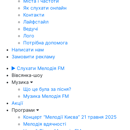
Міста і частоти
Як слухати онлайн
Контакти
Лайфстайл
Ведучі
Лого
Потрібна допомога
Написати нам
Замовити рекламу
Слухати Мелодія FM
Вівсянка-шоу
Музика
Що це була за пісня?
Музика Мелодія FM
Акції
Програми
Концерт “Мелодії Києва” 21 травня 2025
Мелодія вдячності