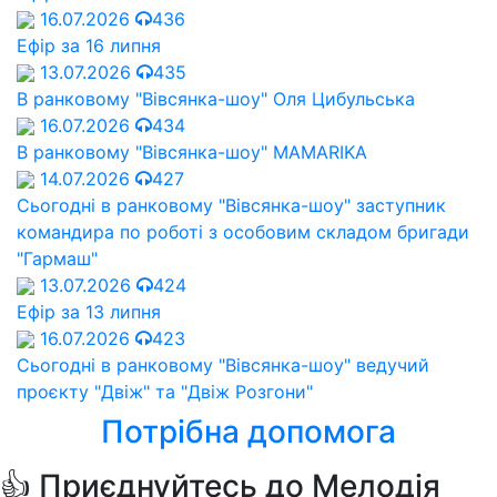
16.07.2026
436
Ефір за 16 липня
13.07.2026
435
В ранковому "Вівсянка-шоу" Оля Цибульська
16.07.2026
434
В ранковому "Вівсянка-шоу" MAMARIKA
14.07.2026
427
Сьогодні в ранковому "Вівсянка-шоу" заступник
командира по роботі з особовим складом бригади
"Гармаш"
13.07.2026
424
Ефір за 13 липня
16.07.2026
423
Сьогодні в ранковому "Вівсянка-шоу" ведучий
проєкту "Двіж" та "Двіж Розгони"
Потрібна допомога
👍 Приєднуйтесь до Мелодія