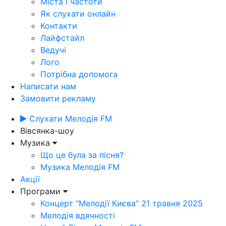
Міста і частоти
Як слухати онлайн
Контакти
Лайфстайл
Ведучі
Лого
Потрібна допомога
Написати нам
Замовити рекламу
Слухати Мелодія FM
Вівсянка-шоу
Музика
Що це була за пісня?
Музика Мелодія FM
Акції
Програми
Концерт “Мелодії Києва” 21 травня 2025
Мелодія вдячності