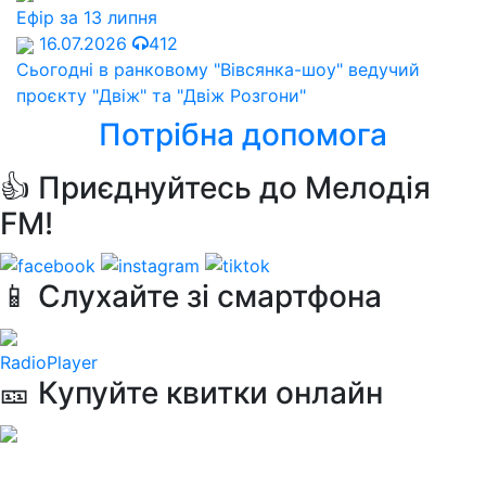
Ефір за 13 липня
16.07.2026
412
Сьогодні в ранковому "Вівсянка-шоу" ведучий
проєкту "Двіж" та "Двіж Розгони"
Потрібна допомога
👍 Приєднуйтесь до Мелодія
FM!
📱 Слухайте зі смартфона
RadioPlayer
🎫 Купуйте квитки онлайн