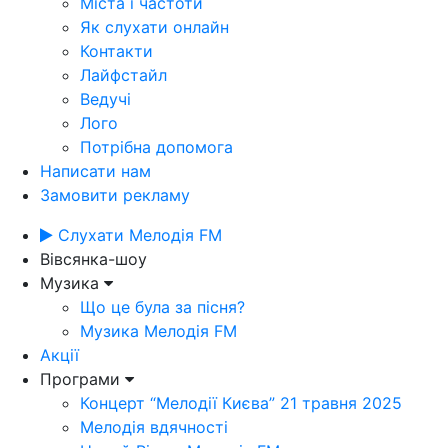
Міста і частоти
Як слухати онлайн
Контакти
Лайфстайл
Ведучі
Лого
Потрібна допомога
Написати нам
Замовити рекламу
Слухати Мелодія FM
Вівсянка-шоу
Музика
Що це була за пісня?
Музика Мелодія FM
Акції
Програми
Концерт “Мелодії Києва” 21 травня 2025
Мелодія вдячності