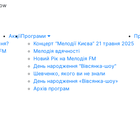
Now
Акції
Програми
Пр
сня?
Концерт “Мелодії Києва” 21 травня 2025
 FM
Мелодія вдячності
Новий Рік на Мелодія FM
День народження "Вівсянка-шоу"
Шевченко, якого ви не знали
День народження «Вівсянка-шоу»
Архів програм