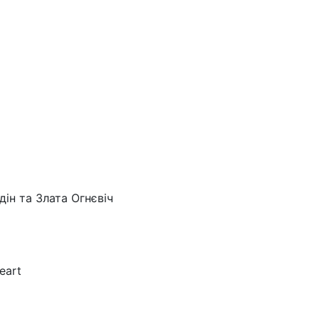
ін та Злата Огнєвіч
eart