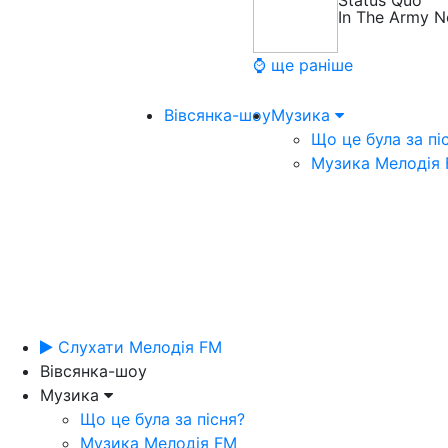
Status Quo
In The Army 
⌚ ще раніше
Вівсянка-шоу
Музика
Що це була за пі
Музика Мелодія
Слухати Мелодія FM
Вівсянка-шоу
Музика
Що це була за пісня?
Музика Мелодія FM