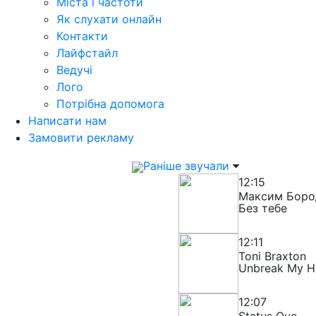
Міста і частоти
Як слухати онлайн
Контакти
Лайфстайл
Ведучі
Лого
Потрібна допомога
Написати нам
Замовити рекламу
Раніше звучали
12:15
Максим Бород
Без тебе
12:11
Toni Braxton
Unbreak My H
12:07