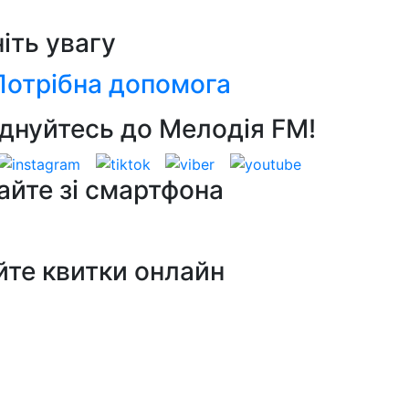
ніть увагу
Потрібна допомога
днуйтесь до Мелодія FM!
айте зі смартфона
йте квитки онлайн