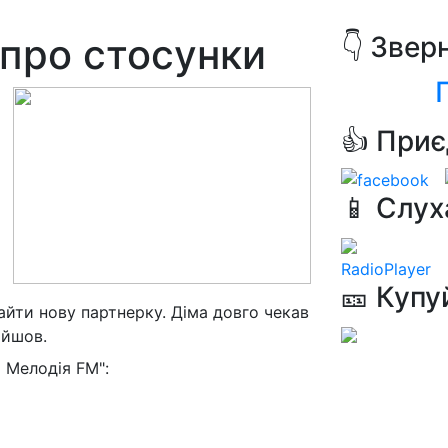
 про стосунки
👇 Звер
👍 Приє
📱 Слух
RadioPlayer
🎫 Купу
найти нову партнерку. Діма довго чекав
ійшов.
 Мелодія FM":