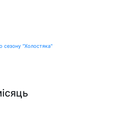
о сезону "Холостяка"
місяць