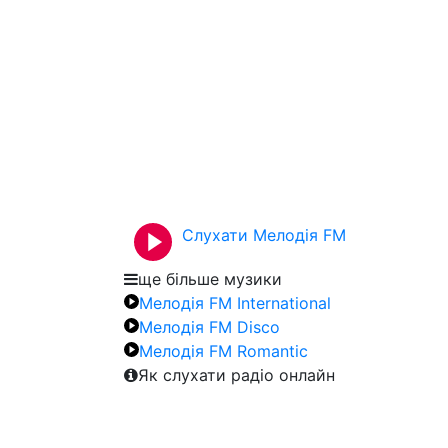
Слухати Мелодія FM
ще більше музики
Мелодія FM International
Мелодія FM Disco
Мелодія FM Romantic
Як слухати радіо онлайн