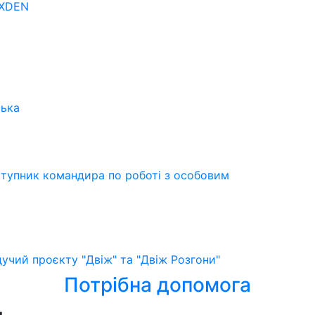
OXDEN
ська
ступник командира по роботі з особовим
учий проєкту "Двіж" та "Двіж Розгони"
Потрібна допомога