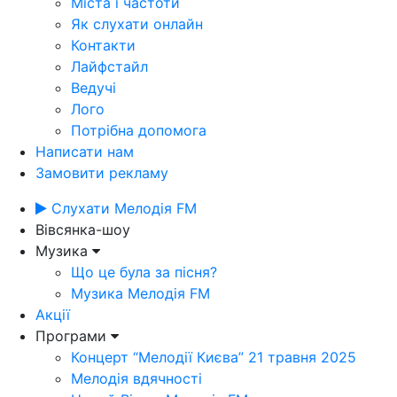
Міста і частоти
Як слухати онлайн
Контакти
Лайфстайл
Ведучі
Лого
Потрібна допомога
Написати нам
Замовити рекламу
Слухати Мелодія FM
Вівсянка-шоу
Музика
Що це була за пісня?
Музика Мелодія FM
Акції
Програми
Концерт “Мелодії Києва” 21 травня 2025
Мелодія вдячності