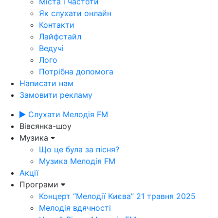
Міста і частоти
Як слухати онлайн
Контакти
Лайфстайл
Ведучі
Лого
Потрібна допомога
Написати нам
Замовити рекламу
Слухати Мелодія FM
Вівсянка-шоу
Музика
Що це була за пісня?
Музика Мелодія FM
Акції
Програми
Концерт “Мелодії Києва” 21 травня 2025
Мелодія вдячності