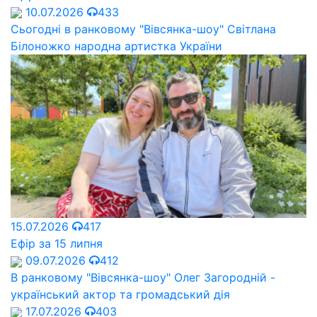
10.07.2026
433
Сьогодні в ранковому "Вівсянка-шоу" Cвітлана
Білоножко народна артистка України
15.07.2026
417
Ефір за 15 липня
09.07.2026
412
В ранковому "Вівсянка-шоу" Олег Загородній -
український актор та громадський дія
17.07.2026
403