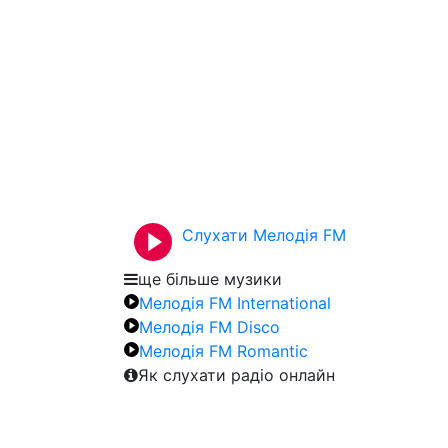
Слухати Мелодія FM
ще більше музики
Мелодія FM International
Мелодія FM Disco
Мелодія FM Romantic
Як слухати радіо онлайн