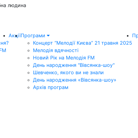
бна людина
Акції
Програми
Пр
сня?
Концерт “Мелодії Києва” 21 травня 2025
 FM
Мелодія вдячності
Новий Рік на Мелодія FM
День народження "Вівсянка-шоу"
Шевченко, якого ви не знали
День народження «Вівсянка-шоу»
Архів програм