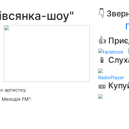
Вівсянка-шоу"
👇 Звер
👍 Приє
📱 Слух
RadioPlayer
🎫 Купу
о артистку.
 Мелодія FM":