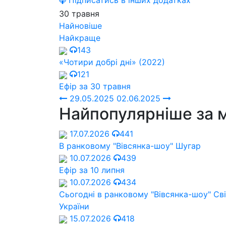
Підписатись в інших додатках
30 травня
Найновіше
Найкраще
143
«Чотири добрі дні» (2022)
121
Ефір за 30 травня
29.05.2025
02.06.2025
Найпопулярніше за 
17.07.2026
441
В ранковому "Вівсянка-шоу" Шугар
10.07.2026
439
Ефір за 10 липня
10.07.2026
434
Сьогодні в ранковому "Вівсянка-шоу" Cв
України
15.07.2026
418