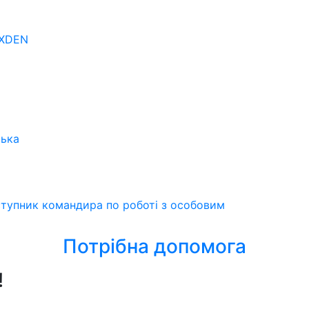
OXDEN
ська
ступник командира по роботі з особовим
Потрібна допомога
!