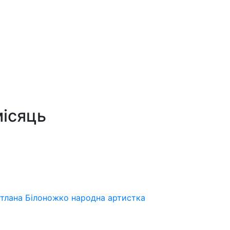
місяць
ітлана Білоножко народна артистка