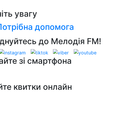
ніть увагу
Потрібна допомога
днуйтесь до Мелодія FM!
айте зі смартфона
йте квитки онлайн