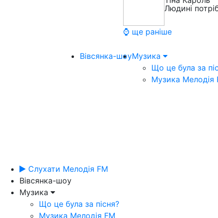
Тіна Кароль
Людині потрі
⌚ ще раніше
Вівсянка-шоу
Музика
Що це була за пі
Музика Мелодія
Слухати Мелодія FM
Вівсянка-шоу
Музика
Що це була за пісня?
Музика Мелодія FM