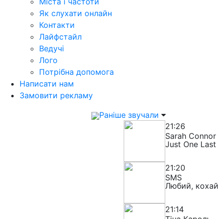
Міста і частоти
Як слухати онлайн
Контакти
Лайфстайл
Ведучі
Лого
Потрібна допомога
Написати нам
Замовити рекламу
Раніше звучали
21:26
Sarah Connor
Just One Last
21:20
SMS
Любий, кохай
21:14