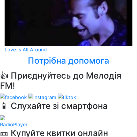
Love Is All Around
Потрібна допомога
👍 Приєднуйтесь до Мелодія
FM!
📱 Слухайте зі смартфона
RadioPlayer
🎫 Купуйте квитки онлайн