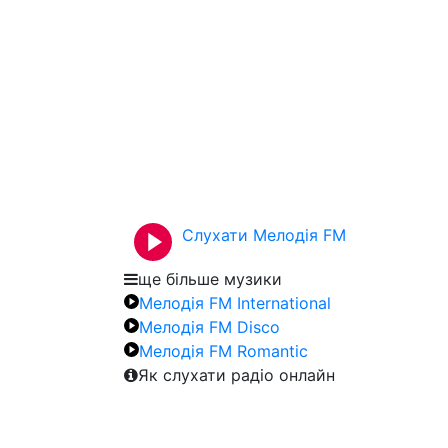
Слухати Мелодія FM
ще більше музики
Мелодія FM International
Мелодія FM Disco
Мелодія FM Romantic
Як слухати радіо онлайн