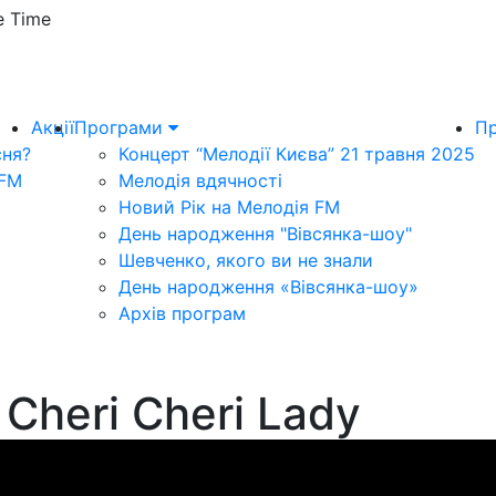
e Time
Акції
Програми
Пр
сня?
Концерт “Мелодії Києва” 21 травня 2025
 FM
Мелодія вдячності
Новий Рік на Мелодія FM
День народження "Вівсянка-шоу"
Шевченко, якого ви не знали
День народження «Вівсянка-шоу»
Архів програм
 Cheri Cheri Lady