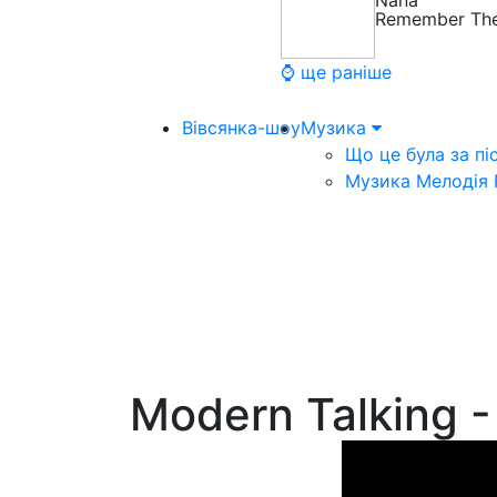
Nana
Remember Th
⌚ ще раніше
Вівсянка-шоу
Музика
Що це була за пі
Музика Мелодія
Modern Talking -