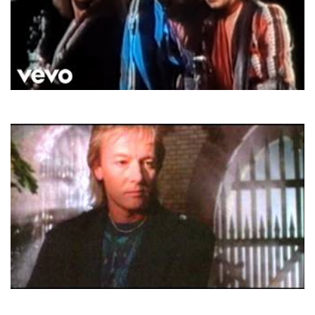
Smokie
Needles And Pins
Chris Norman
Some Hearts Are Diamonds