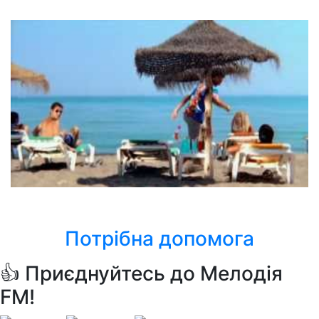
It's Christmas
Las Ketchup
The Ketchup Song (Asereje)
Потрібна допомога
👍 Приєднуйтесь до Мелодія
FM!