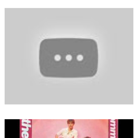
On the beach
Гайтана
Відшукаю