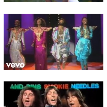
Заліско та Ірена
Коли гасне день
Boney M.
I See A Boat On The River