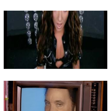
Pupo
Gelato Al Cioccolato
Могилевська Наталія та Скрябін
Ти Мені Не Даєш