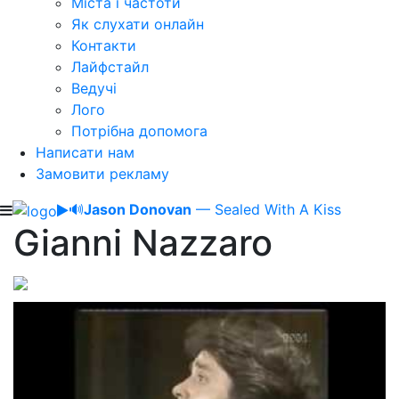
Міста і частоти
Як слухати онлайн
Контакти
Лайфстайл
Ведучі
Лого
Потрібна допомога
Написати нам
Замовити рекламу
🔊
Jason Donovan
— Sealed With A Kiss
Gianni Nazzaro