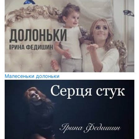
Малесеньки долоньки