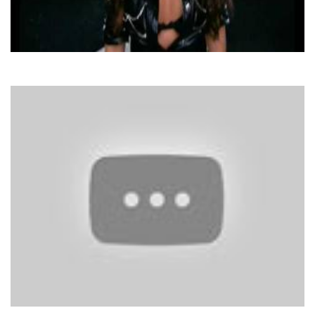
Могилевська Наталія та Скрябін
Ти Мені Не Даєш
Space