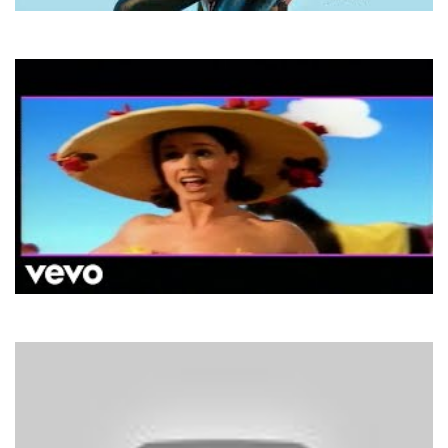
Асія Ахат
Ти Мій
Aqua
Barbie Girl