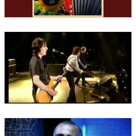
Тік
Happy New Year
Paul McCartney
Mrs. Vandebilt