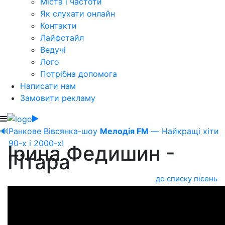
Міста і частоти
Як слухати онлайн
Контакти
Лайфстайл
Ведучі
Лого
Потрібна допомога
Написати нам
Замовити рекламу
🔊
Ранкове Вівсянка-шоу
Мелодія FM
— Найкращі хіти
90-х і 2000-х!
Ірина Федишин -
Гітара
до списку пісень