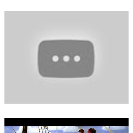
Running In The City
Afric Simone
Hafanana