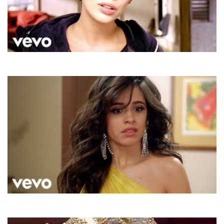
Natalie Imbruglia
Torn
Camila Cabello
Havana