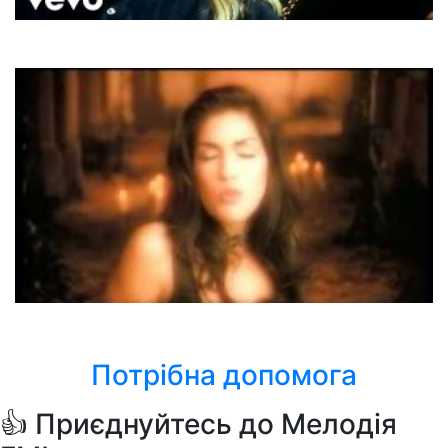
ABBA
Knowing Me, Knowing You
Jam & Spoon
Right In The Night
Потрібна допомога
👍 Приєднуйтесь до Мелодія