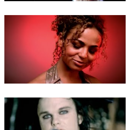
Baccara
Darling
K-Maro
Femme Like U