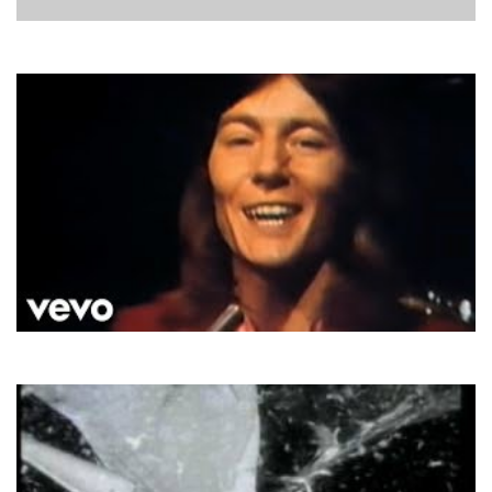
C.C. Catch
One Night's Not Enough
Smokie
Lay Back In The Arms Of Someone