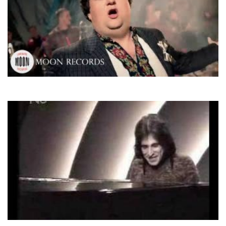
Тік
Гуляй, народ
Pierre Groscolas