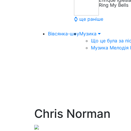
Enrique Iglesi
Ring My Bells
⌚ ще раніше
Вівсянка-шоу
Музика
Що це була за пі
Музика Мелодія
Chris Norman