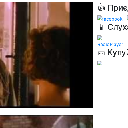
👍 Приє
📱 Слух
RadioPlayer
🎫 Купу