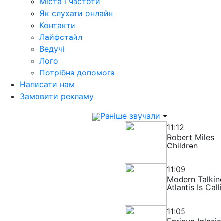
Міста і частоти
Як слухати онлайн
Контакти
Лайфстайл
Ведучі
Лого
Потрібна допомога
Написати нам
Замовити рекламу
Раніше звучали
11:12
Robert Miles
Children
11:09
Modern Talkin
Atlantis Is Call
11:05