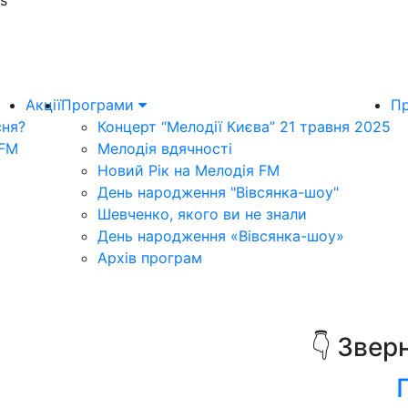
as
Акції
Програми
Пр
сня?
Концерт “Мелодії Києва” 21 травня 2025
 FM
Мелодія вдячності
Новий Рік на Мелодія FM
День народження "Вівсянка-шоу"
Шевченко, якого ви не знали
День народження «Вівсянка-шоу»
Архів програм
👇 Звер