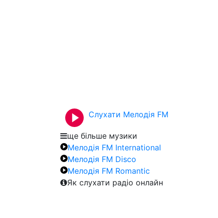
Слухати Мелодія FM
ще більше музики
Мелодія FM International
Мелодія FM Disco
Мелодія FM Romantic
Як слухати радіо онлайн