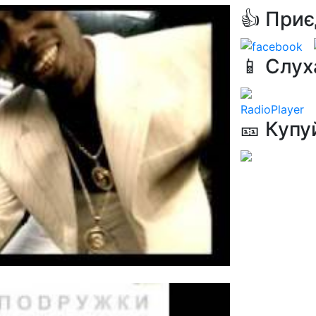
👍 Приє
📱 Слух
RadioPlayer
🎫 Купу