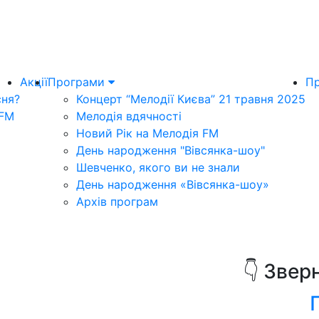
Акції
Програми
Пр
сня?
Концерт “Мелодії Києва” 21 травня 2025
 FM
Мелодія вдячності
Новий Рік на Мелодія FM
День народження "Вівсянка-шоу"
Шевченко, якого ви не знали
День народження «Вівсянка-шоу»
Архів програм
👇 Звер