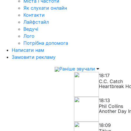
Міста і частоти
Як слухати онлайн
Контакти
Лайфстайл
Ведучі
Лого
Потрібна допомога
Написати нам
Замовити рекламу
Раніше звучали
18:17
C.C. Catch
Heartbreak Ho
18:13
Phil Collins
Another Day I
18:09