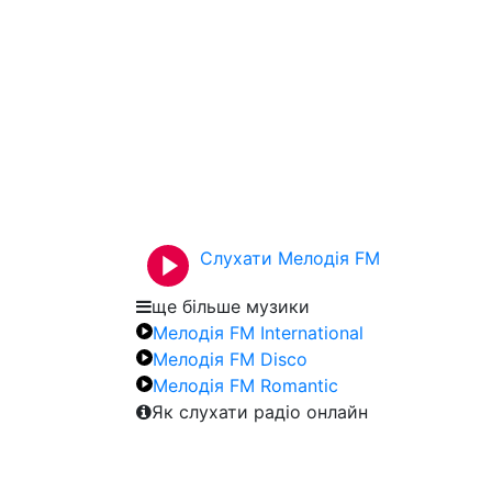
Слухати Мелодія FM
ще більше музики
Мелодія FM International
Мелодія FM Disco
Мелодія FM Romantic
Як слухати радіо онлайн