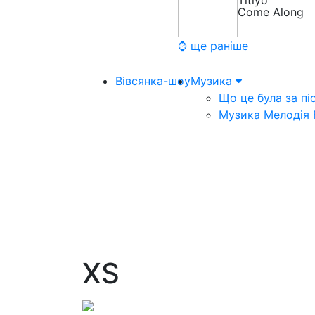
Titiyo
Come Along
⌚ ще раніше
Вівсянка-шоу
Музика
Що це була за пі
Музика Мелодія
XS