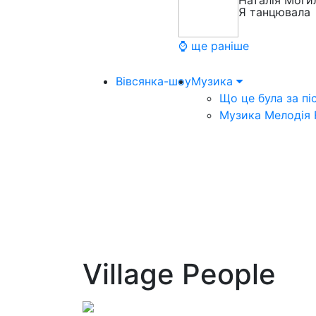
Наталія Моги
Я танцювала
⌚ ще раніше
Вівсянка-шоу
Музика
Що це була за пі
Музика Мелодія
Village People