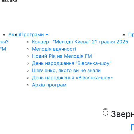
левська
Акції
Програми
Пр
сня?
Концерт “Мелодії Києва” 21 травня 2025
 FM
Мелодія вдячності
Новий Рік на Мелодія FM
День народження "Вівсянка-шоу"
Шевченко, якого ви не знали
День народження «Вівсянка-шоу»
Архів програм
👇 Звер