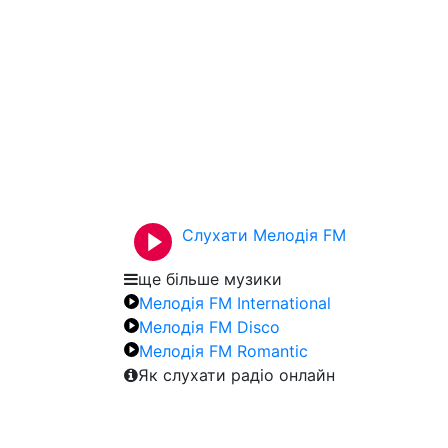
Слухати Мелодія FM
ще більше музики
Мелодія FM International
Мелодія FM Disco
Мелодія FM Romantic
Як слухати радіо онлайн