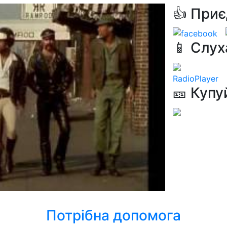
👍 Приє
📱 Слух
RadioPlayer
🎫 Купу
Потрібна допомога