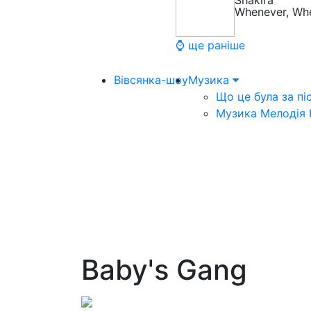
Shakira
Whenever, Wh
⌚ ще раніше
Вівсянка-шоу
Музика
Що це була за пі
Музика Мелодія
Baby's Gang