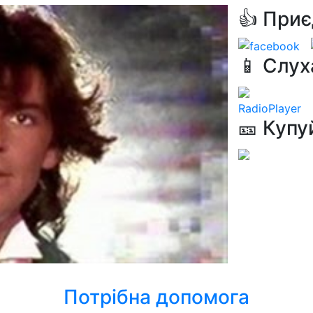
👍 Приє
📱 Слух
RadioPlayer
🎫 Купу
Потрібна допомога