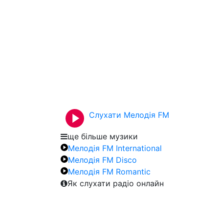
Слухати Мелодія FM
ще більше музики
Мелодія FM International
Мелодія FM Disco
Мелодія FM Romantic
Як слухати радіо онлайн