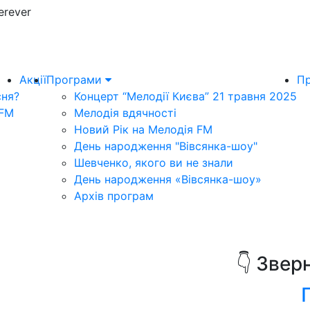
erever
Акції
Програми
Пр
сня?
Концерт “Мелодії Києва” 21 травня 2025
 FM
Мелодія вдячності
Новий Рік на Мелодія FM
День народження "Вівсянка-шоу"
Шевченко, якого ви не знали
День народження «Вівсянка-шоу»
Архів програм
👇 Звер