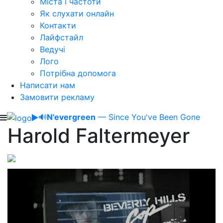
Міста і частоти
Як слухати онлайн
Контакти
Лайфстайл
Ведучі
Лого
Потрібна допомога
Написати нам
Замовити рекламу
🔊
N'evergreen
— Since You've Been Gone
Harold Faltermeyer