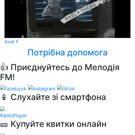
Axel F
Потрібна допомога
👍 Приєднуйтесь до Мелодія
FM!
📱 Слухайте зі смартфона
RadioPlayer
🎫 Купуйте квитки онлайн