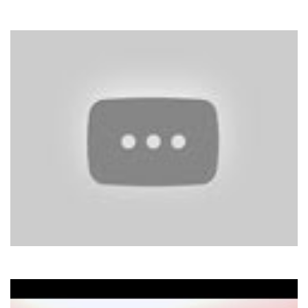
Mauro
Buona Sera Ciao Ciao
Joe Dassin
Les Champs Elysees