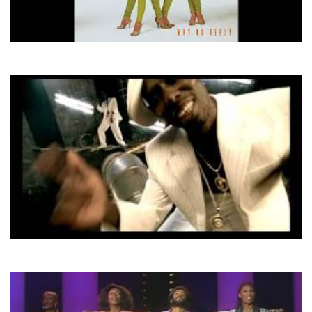
Arabesque
Zanzibar
XS
Віночок