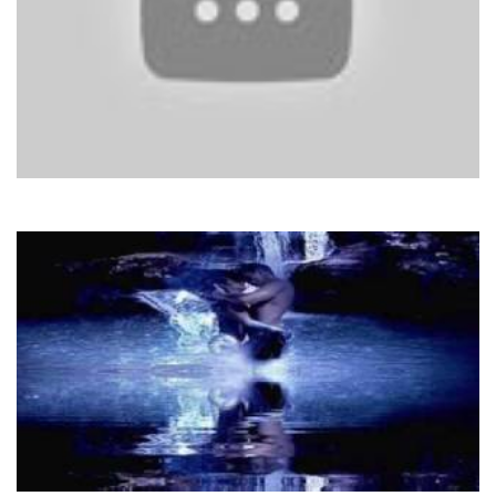
Гайтана Та Скай
Не Йди