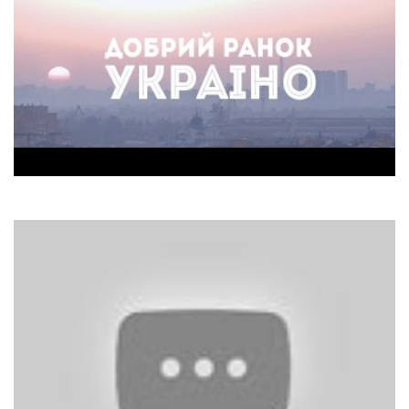
Нумер 482
обрий ранок, Україно!