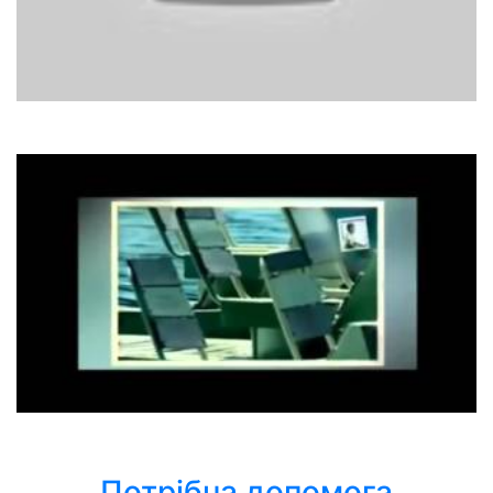
Corona
The Rhythm Of The Night
Віталій Козловський
Небо плаче грозами
Потрібна допомога