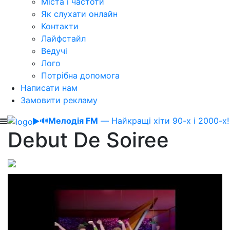
Міста і частоти
Як слухати онлайн
Контакти
Лайфстайл
Ведучі
Лого
Потрібна допомога
Написати нам
Замовити рекламу
🔊
Мелодія FM
— Найкращі хіти 90-х і 2000-х!
Debut De Soiree