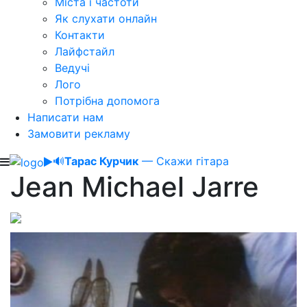
Міста і частоти
Як слухати онлайн
Контакти
Лайфстайл
Ведучі
Лого
Потрібна допомога
Написати нам
Замовити рекламу
🔊
Тарас Курчик
— Скажи гітара
Jean Michael Jarre