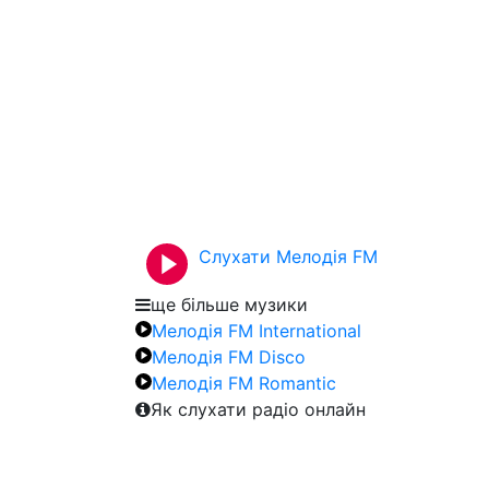
Слухати Мелодія FM
ще більше музики
Мелодія FM International
Мелодія FM Disco
Мелодія FM Romantic
Як слухати радіо онлайн