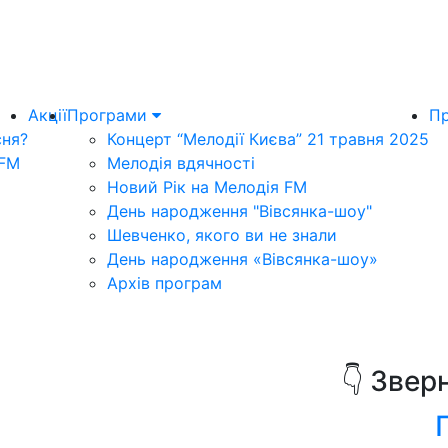
Акції
Програми
Пр
сня?
Концерт “Мелодії Києва” 21 травня 2025
 FM
Мелодія вдячності
Новий Рік на Мелодія FM
День народження "Вівсянка-шоу"
Шевченко, якого ви не знали
День народження «Вівсянка-шоу»
Архів програм
👇 Звер