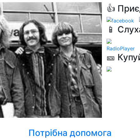
👍 Приє
📱 Слух
RadioPlayer
🎫 Купу
Потрібна допомога