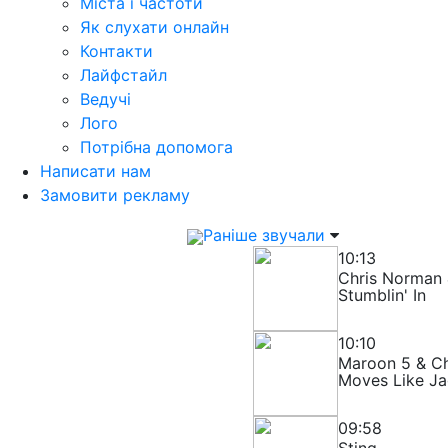
Міста і частоти
Як слухати онлайн
Контакти
Лайфстайл
Ведучі
Лого
Потрібна допомога
Написати нам
Замовити рекламу
Раніше звучали
10:13
Chris Norman 
Stumblin' In
10:10
Maroon 5 & Chr
Moves Like J
09:58