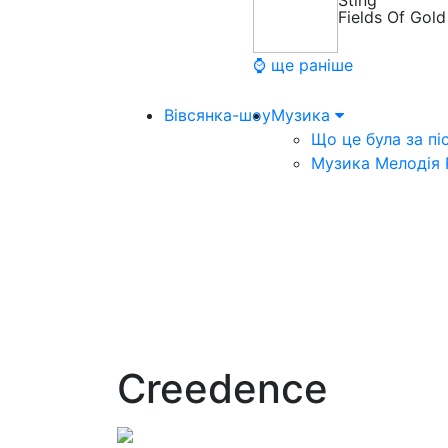
Sting
Fields Of Gold
⌚ ще раніше
Вівсянка-шоу
Музика
Що це була за пі
Музика Мелодія
Creedence