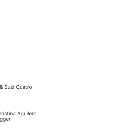
& Suzi Quatro
istina Aguilera
agger