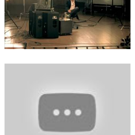
Олександр Пономарьов
Любиш ти мене чи не любиш