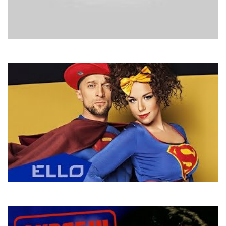
ABBA
Lay All Your Love On Me
ЕлектроКет та СуперМакс
Лісапєд