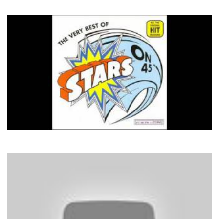
Моя країна
Stars on 45
Beatles Medley