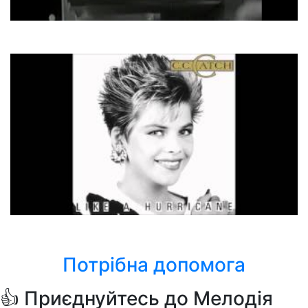
Harold Faltermeyer
Axel F
C.C. Catch
Like A Hurricane
Потрібна допомога
👍 Приєднуйтесь до Мелодія