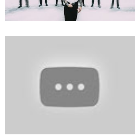
Артем Пивоваров
Дежавю
Арсен Мірзоян