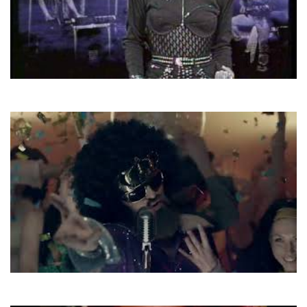
C.C. Catch
Heartbreak Hotel
Dzidzio
Сусіди