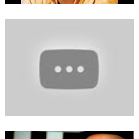
Stevie Wonder
I Just Called to Say I Love You
Culture Beat
Mr. Vain