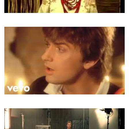
Софія Ротару
Одна калина
Mike Oldfield & M. Reilly
Moonlight Shadow