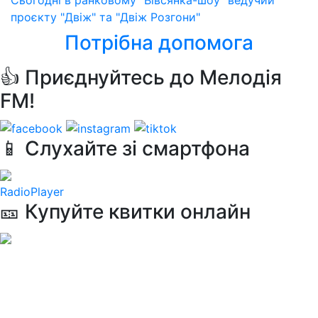
проєкту "Двіж" та "Двіж Розгони"
Потрібна допомога
👍 Приєднуйтесь до Мелодія
FM!
📱 Слухайте зі смартфона
RadioPlayer
🎫 Купуйте квитки онлайн