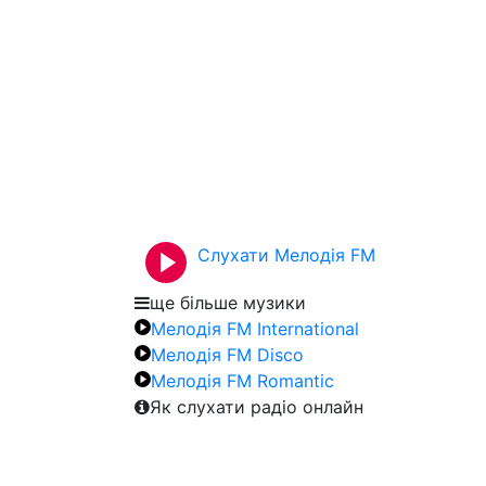
Слухати Мелодія FM
ще більше музики
Мелодія FM International
Мелодія FM Disco
Мелодія FM Romantic
Як слухати радіо онлайн