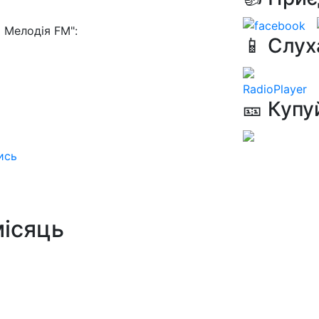
 Мелодія FM":
📱 Слух
RadioPlayer
🎫 Купу
ись
місяць