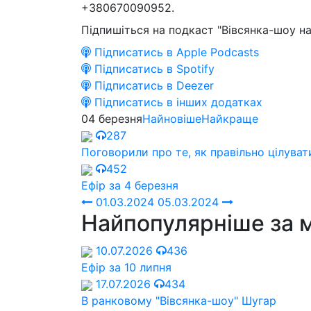
+380670090952.
Підпишіться на подкаст "Вівсянка-шоу на
Підписатись в Apple Podcasts
Підписатись в Spotify
Підписатись в Deezer
Підписатись в інших додатках
04 березня
Найновіше
Найкраще
287
Поговорили про те, як правільно цілуват
452
Ефір за 4 березня
01.03.2024
05.03.2024
Найпопулярніше за 
10.07.2026
436
Ефір за 10 липня
17.07.2026
434
В ранковому "Вівсянка-шоу" Шугар