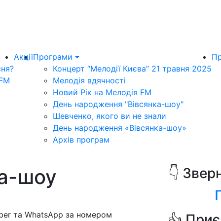
Акції
Програми
Пр
сня?
Концерт “Мелодії Києва” 21 травня 2025
 FM
Мелодія вдячності
Новий Рік на Мелодія FM
День народження "Вівсянка-шоу"
Шевченко, якого ви не знали
День народження «Вівсянка-шоу»
Архів програм
ка-шоу
👇 Звер
iber та WhatsApp за номером
👍 Приє