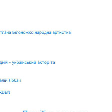
ітлана Білоножко народна артистка
ній - український актор та
алій Лобач
OXDEN