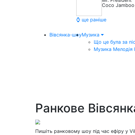
Mr. President
Coco Jamboo
⌚ ще раніше
Вівсянка-шоу
Музика
Що це була за пі
Музика Мелодія
Ранкове Вівсян
Пишіть ранковому шоу під час ефіру у V