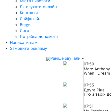
Міста і частоти
Як слухати онлайн
Контакти
Лайфстайл
Ведучі
Лого
Потрібна допомога
Написати нам
Замовити рекламу
Раніше звучали
07:59
Marc Anthony
When I Dream 
07:55
Друга Рiка
П'ю з твоїх д
07:51