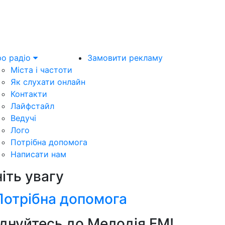
о радіо
Замовити рекламу
Міста і частоти
Як слухати онлайн
Контакти
Лайфстайл
Ведучі
Лого
Потрібна допомога
Написати нам
ніть увагу
Потрібна допомога
днуйтесь до Мелодія FM!