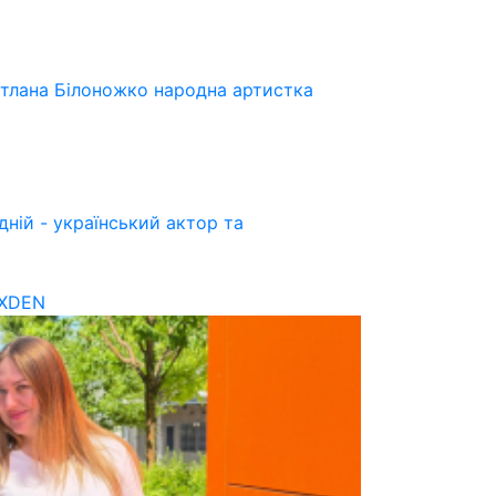
ітлана Білоножко народна артистка
ній - український актор та
OXDEN