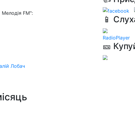
 Мелодія FM":
📱 Слух
RadioPlayer
🎫 Купу
алій Лобач
місяць