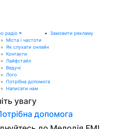
о радіо
Замовити рекламу
Міста і частоти
Як слухати онлайн
Контакти
Лайфстайл
Ведучі
Лого
Потрібна допомога
Написати нам
ніть увагу
Потрібна допомога
днуйтесь до Мелодія FM!