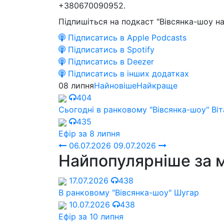
+380670090952.
Підпишіться на подкаст "Вівсянка-шоу на
Підписатись в Apple Podcasts
Підписатись в Spotify
Підписатись в Deezer
Підписатись в інших додатках
08 липня
Найновіше
Найкраще
404
Сьогодні в ранковому "Вівсянка-шоу" Віт
435
Ефір за 8 липня
06.07.2026
09.07.2026
Найпопулярніше за 
17.07.2026
438
В ранковому "Вівсянка-шоу" Шугар
10.07.2026
438
Ефір за 10 липня