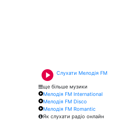
Слухати Мелодія FM
ще більше музики
Мелодія FM International
Мелодія FM Disco
Мелодія FM Romantic
Як слухати радіо онлайн