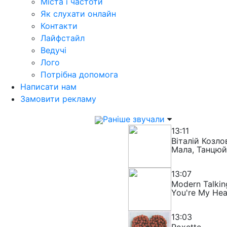
Міста і частоти
Як слухати онлайн
Контакти
Лайфстайл
Ведучі
Лого
Потрібна допомога
Написати нам
Замовити рекламу
Раніше звучали
13:11
Віталій Козл
Мала, Танцюй
13:07
Modern Talkin
You're My Hea
13:03