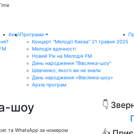
Time
Акції
Програми
Пр
сня?
Концерт “Мелодії Києва” 21 травня 2025
 FM
Мелодія вдячності
Новий Рік на Мелодія FM
День народження "Вівсянка-шоу"
Шевченко, якого ви не знали
День народження «Вівсянка-шоу»
Архів програм
ка-шоу
👇 Звер
iber та WhatsApp за номером
👍 Приє