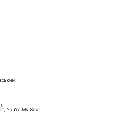
овський
g
rt, You're My Soul