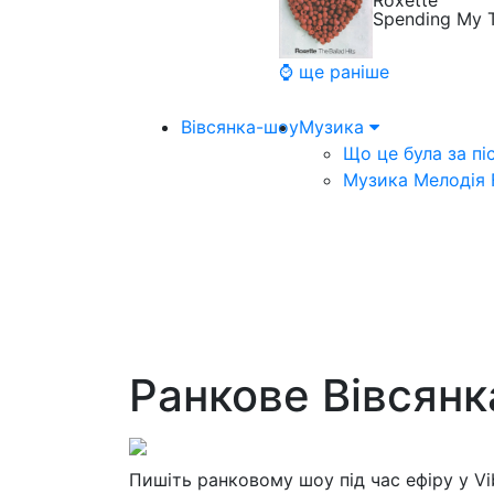
Roxette
Spending My 
⌚ ще раніше
Вівсянка-шоу
Музика
Що це була за пі
Музика Мелодія
Ранкове Вівсян
Пишіть ранковому шоу під час ефіру у V