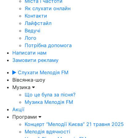
Міста і частоти
Як слухати онлайн
Контакти
Лайфстайл
Ведучі
Лого
Потрібна допомога
Написати нам
Замовити рекламу
Слухати Мелодія FM
Вівсянка-шоу
Музика
Що це була за пісня?
Музика Мелодія FM
Акції
Програми
Концерт “Мелодії Києва” 21 травня 2025
Мелодія вдячності