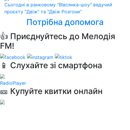
Сьогодні в ранковому "Вівсянка-шоу" ведучий
проєкту "Двіж" та "Двіж Розгони"
Потрібна допомога
👍 Приєднуйтесь до Мелодія
FM!
📱 Слухайте зі смартфона
RadioPlayer
🎫 Купуйте квитки онлайн