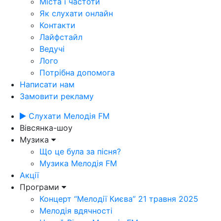
Міста і частоти
Як слухати онлайн
Контакти
Лайфстайл
Ведучі
Лого
Потрібна допомога
Написати нам
Замовити рекламу
Слухати Мелодія FM
Вівсянка-шоу
Музика
Що це була за пісня?
Музика Мелодія FM
Акції
Програми
Концерт “Мелодії Києва” 21 травня 2025
Мелодія вдячності