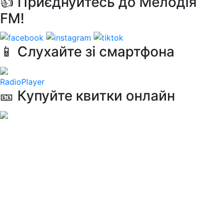
👍 Приєднуйтесь до Мелодія
FM!
📱 Слухайте зі смартфона
RadioPlayer
🎫 Купуйте квитки онлайн