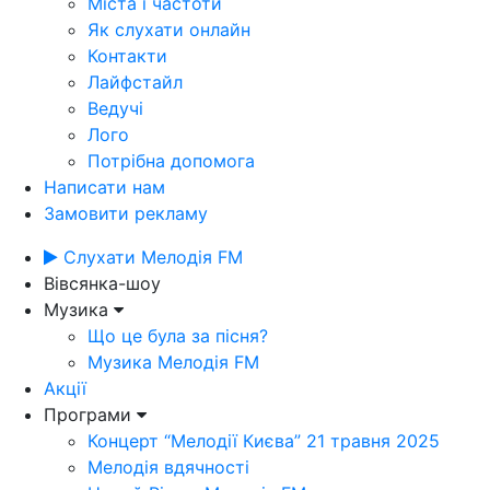
Міста і частоти
Як слухати онлайн
Контакти
Лайфстайл
Ведучі
Лого
Потрібна допомога
Написати нам
Замовити рекламу
Слухати Мелодія FM
Вівсянка-шоу
Музика
Що це була за пісня?
Музика Мелодія FM
Акції
Програми
Концерт “Мелодії Києва” 21 травня 2025
Мелодія вдячності