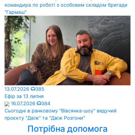
командира по роботі з особовим складом бригади
"Гармаш"
13.07.2026
385
Ефір за 13 липня
16.07.2026
384
Сьогодні в ранковому "Вівсянка-шоу" ведучий
проєкту "Двіж" та "Двіж Розгони"
Потрібна допомога