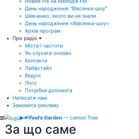
Новий Рік на Мелодія FM
День народження "Вівсянка-шоу"
Шевченко, якого ви не знали
День народження «Вівсянка-шоу»
Архів програм
Про радіо
Міста і частоти
Як слухати онлайн
Контакти
Лайфстайл
Ведучі
Лого
Потрібна допомога
Написати нам
Замовити рекламу
🔊
Fool's Garden
— Lemon Tree
За що саме