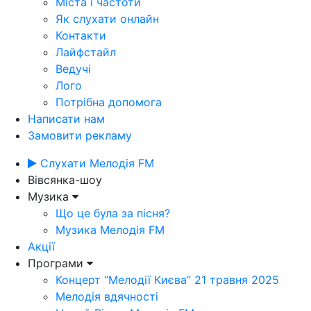
Міста і частоти
Як слухати онлайн
Контакти
Лайфстайл
Ведучі
Лого
Потрібна допомога
Написати нам
Замовити рекламу
Слухати Мелодія FM
Вівсянка-шоу
Музика
Що це була за пісня?
Музика Мелодія FM
Акції
Програми
Концерт “Мелодії Києва” 21 травня 2025
Мелодія вдячності