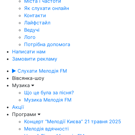
Міста і частоти
Як слухати онлайн
Контакти
Лайфстайл
Ведучі
Лого
Потрібна допомога
Написати нам
Замовити рекламу
Слухати Мелодія FM
Вівсянка-шоу
Музика
Що це була за пісня?
Музика Мелодія FM
Акції
Програми
Концерт “Мелодії Києва” 21 травня 2025
Мелодія вдячності