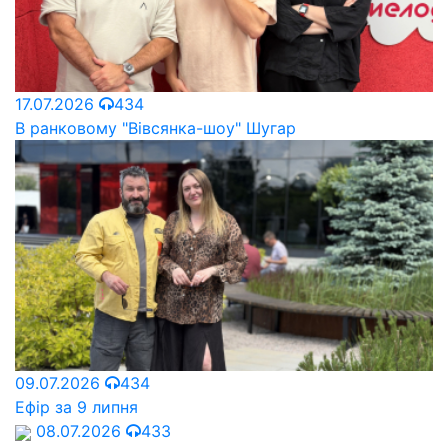
17.07.2026
434
В ранковому "Вівсянка-шоу" Шугар
09.07.2026
434
Ефір за 9 липня
08.07.2026
433