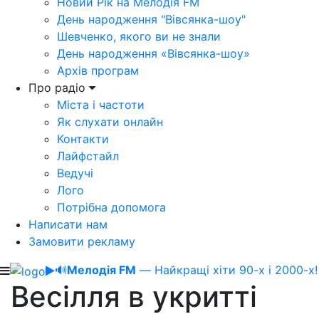
Новий Рік на Мелодія FM
День народження "Вівсянка-шоу"
Шевченко, якого ви не знали
День народження «Вівсянка-шоу»
Архів програм
Про радіо
Міста і частоти
Як слухати онлайн
Контакти
Лайфстайл
Ведучі
Лого
Потрібна допомога
Написати нам
Замовити рекламу
🔊
Мелодія FM
— Найкращі хіти 90-х і 2000-х!
Весілля в укритті