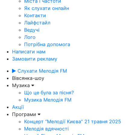
Міста і частоти
Як слухати онлайн
Контакти
Лайфстайл
Ведучі
Лого
Потрібна допомога
Написати нам
Замовити рекламу
Слухати Мелодія FM
Вівсянка-шоу
Музика
Що це була за пісня?
Музика Мелодія FM
Акції
Програми
Концерт “Мелодії Києва” 21 травня 2025
Мелодія вдячності