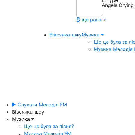
E-Type
Angels Crying
⌚ ще раніше
Вівсянка-шоу
Музика
Що це була за пі
Музика Мелодія
Слухати Мелодія FM
Вівсянка-шоу
Музика
Що це була за пісня?
Музика Мелодія FM