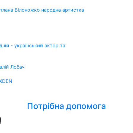
ітлана Білоножко народна артистка
ній - український актор та
алій Лобач
OXDEN
Потрібна допомога
!