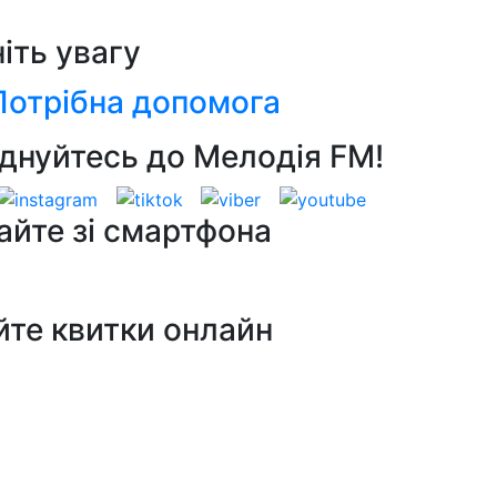
ніть увагу
Потрібна допомога
днуйтесь до Мелодія FM!
айте зі смартфона
йте квитки онлайн