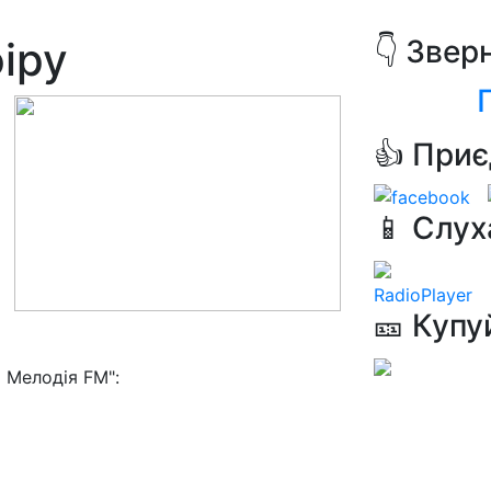
іру
👇 Звер
👍 Приє
📱 Слух
RadioPlayer
🎫 Купу
 Мелодія FM":