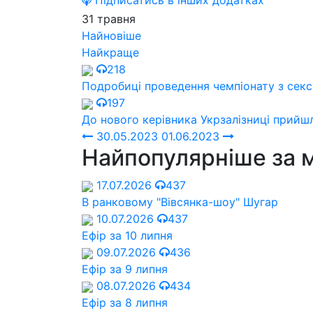
Підписатись в інших додатках
31 травня
Найновіше
Найкраще
218
Подробиці проведення чемпіонату з секс
197
До нового керівника Укрзалізниці прийш
30.05.2023
01.06.2023
Найпопулярніше за 
17.07.2026
437
В ранковому "Вівсянка-шоу" Шугар
10.07.2026
437
Ефір за 10 липня
09.07.2026
436
Ефір за 9 липня
08.07.2026
434
Ефір за 8 липня