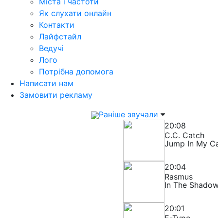
Міста і частоти
Як слухати онлайн
Контакти
Лайфстайл
Ведучі
Лого
Потрібна допомога
Написати нам
Замовити рекламу
Раніше звучали
20:08
C.C. Catch
Jump In My C
20:04
Rasmus
In The Shado
20:01