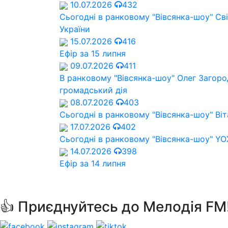
10.07.2026
432
Сьогодні в ранковому "Вівсянка-шоу" Cв
України
15.07.2026
416
Ефір за 15 липня
09.07.2026
411
В ранковому "Вівсянка-шоу" Олег Загород
громадський дія
08.07.2026
403
Сьогодні в ранковому "Вівсянка-шоу" Віт
17.07.2026
402
Сьогодні в ранковому "Вівсянка-шоу" Y
14.07.2026
398
Ефір за 14 липня
👍 Приєднуйтесь до Мелодія FM