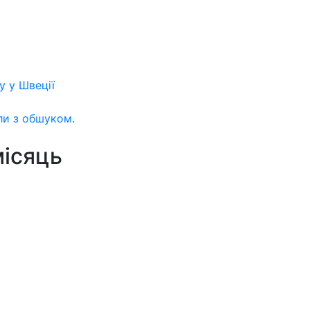
у у Швеції
ли з обшуком.
місяць