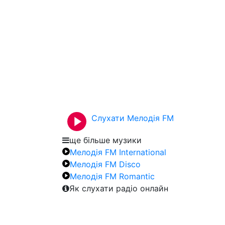
Слухати Мелодія FM
ще більше музики
Мелодія FM International
Мелодія FM Disco
Мелодія FM Romantic
Як слухати радіо онлайн