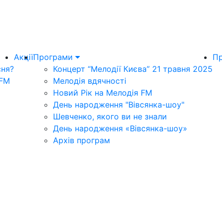
Акції
Програми
Пр
сня?
Концерт “Мелодії Києва” 21 травня 2025
 FM
Мелодія вдячності
Новий Рік на Мелодія FM
День народження "Вівсянка-шоу"
Шевченко, якого ви не знали
День народження «Вівсянка-шоу»
Архів програм