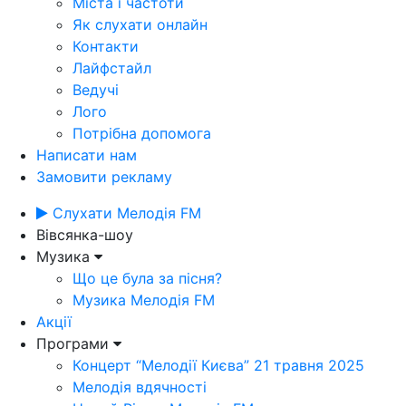
Міста і частоти
Як слухати онлайн
Контакти
Лайфстайл
Ведучі
Лого
Потрібна допомога
Написати нам
Замовити рекламу
Слухати Мелодія FM
Вівсянка-шоу
Музика
Що це була за пісня?
Музика Мелодія FM
Акції
Програми
Концерт “Мелодії Києва” 21 травня 2025
Мелодія вдячності