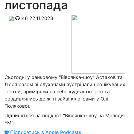
листопада
146
22.11.2023
Сьогодні у ранковому "Вівсянка-шоу" Астахов та
Люся разом зі слухачами зустрічали неочікуваних
гостей, приміряли на себе худі-антістрес та
роздивлялись де ж ті зайві кілограми у Олі
Полякової.
Підпишіться на подкаст "Вівсянка-шоу на Мелодія
FM":
Підписатись в Apple Podcasts