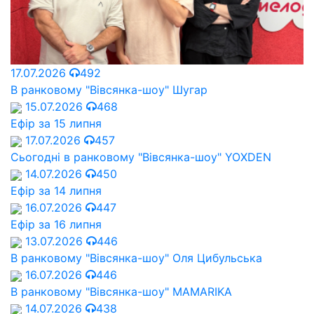
17.07.2026
492
В ранковому "Вівсянка-шоу" Шугар
15.07.2026
468
Ефір за 15 липня
17.07.2026
457
Сьогодні в ранковому "Вівсянка-шоу" YOXDEN
14.07.2026
450
Ефір за 14 липня
16.07.2026
447
Ефір за 16 липня
13.07.2026
446
В ранковому "Вівсянка-шоу" Оля Цибульська
16.07.2026
446
В ранковому "Вівсянка-шоу" MAMARIKA
14.07.2026
438