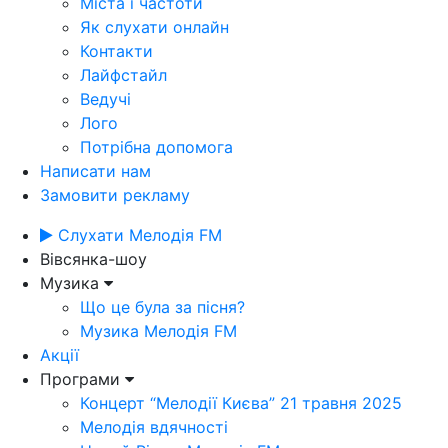
Міста і частоти
Як слухати онлайн
Контакти
Лайфстайл
Ведучі
Лого
Потрібна допомога
Написати нам
Замовити рекламу
Слухати Мелодія FM
Вівсянка-шоу
Музика
Що це була за пісня?
Музика Мелодія FM
Акції
Програми
Концерт “Мелодії Києва” 21 травня 2025
Мелодія вдячності