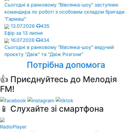
Сьогодні в ранковому "Вівсянка-шоу" заступник
командира по роботі з особовим складом бригади
"Гармаш"
13.07.2026
435
Ефір за 13 липня
16.07.2026
434
Сьогодні в ранковому "Вівсянка-шоу" ведучий
проєкту "Двіж" та "Двіж Розгони"
Потрібна допомога
👍 Приєднуйтесь до Мелодія
FM!
📱 Слухайте зі смартфона
RadioPlayer