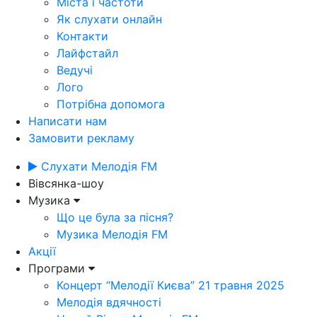
Міста і частоти
Як слухати онлайн
Контакти
Лайфстайл
Ведучі
Лого
Потрібна допомога
Написати нам
Замовити рекламу
Слухати Мелодія FM
Вівсянка-шоу
Музика
Що це була за пісня?
Музика Мелодія FM
Акції
Програми
Концерт “Мелодії Києва” 21 травня 2025
Мелодія вдячності