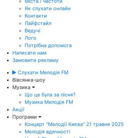
Міста і частоти
Як слухати онлайн
Контакти
Лайфстайл
Ведучі
Лого
Потрібна допомога
Написати нам
Замовити рекламу
Слухати Мелодія FM
Вівсянка-шоу
Музика
Що це була за пісня?
Музика Мелодія FM
Акції
Програми
Концерт “Мелодії Києва” 21 травня 2025
Мелодія вдячності