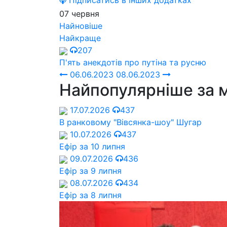
Підписатись в інших додатках
07 червня
Найновіше
Найкраще
207
П'ять анекдотів про путіна та русню
06.06.2023
08.06.2023
Найпопулярніше за 
17.07.2026
437
В ранковому "Вівсянка-шоу" Шугар
10.07.2026
437
Ефір за 10 липня
09.07.2026
436
Ефір за 9 липня
08.07.2026
434
Ефір за 8 липня