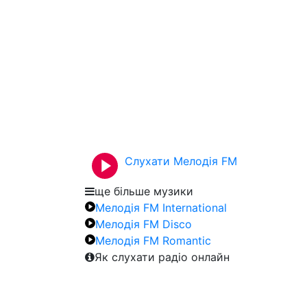
Слухати Мелодія FM
ще більше музики
Мелодія FM International
Мелодія FM Disco
Мелодія FM Romantic
Як слухати радіо онлайн