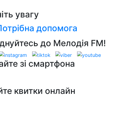
ніть увагу
Потрібна допомога
днуйтесь до Мелодія FM!
айте зі смартфона
йте квитки онлайн