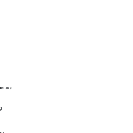
жінка
g