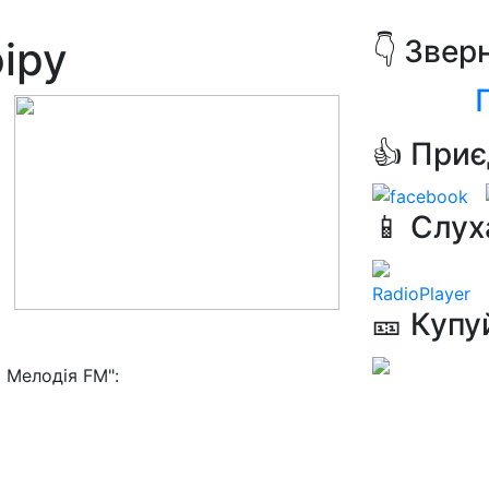
іру
👇 Звер
👍 Приє
📱 Слух
RadioPlayer
🎫 Купу
 Мелодія FM":