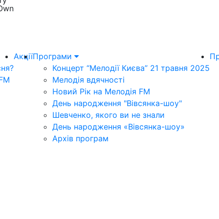
ry
 Own
Акції
Програми
Пр
сня?
Концерт “Мелодії Києва” 21 травня 2025
 FM
Мелодія вдячності
Новий Рік на Мелодія FM
День народження "Вівсянка-шоу"
Шевченко, якого ви не знали
День народження «Вівсянка-шоу»
Архів програм