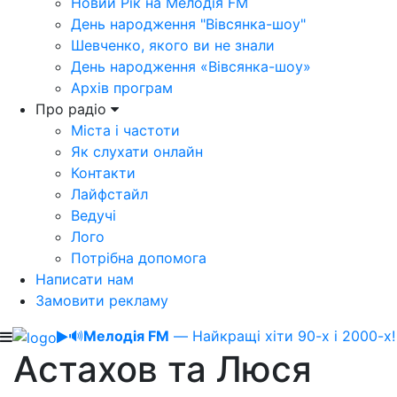
Новий Рік на Мелодія FM
День народження "Вівсянка-шоу"
Шевченко, якого ви не знали
День народження «Вівсянка-шоу»
Архів програм
Про радіо
Міста і частоти
Як слухати онлайн
Контакти
Лайфстайл
Ведучі
Лого
Потрібна допомога
Написати нам
Замовити рекламу
🔊
Мелодія FM
— Найкращі хіти 90-х і 2000-х!
Астахов та Люся