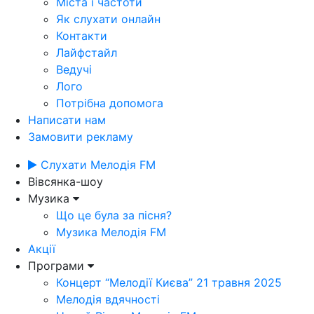
Міста і частоти
Як слухати онлайн
Контакти
Лайфстайл
Ведучі
Лого
Потрібна допомога
Написати нам
Замовити рекламу
Слухати Мелодія FM
Вівсянка-шоу
Музика
Що це була за пісня?
Музика Мелодія FM
Акції
Програми
Концерт “Мелодії Києва” 21 травня 2025
Мелодія вдячності